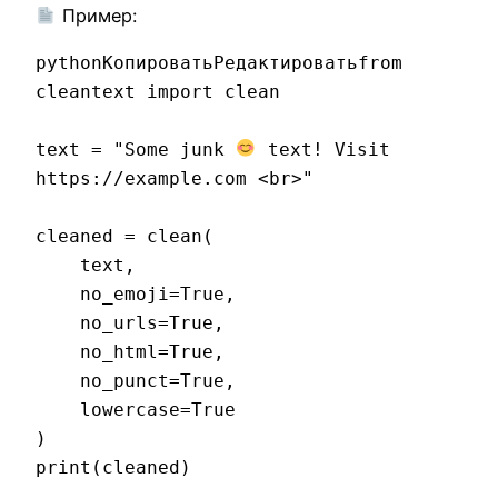
Пример:
pythonКопироватьРедактировать
from 
cleantext import clean

text = "Some junk 
 text! Visit 
https://example.com <br>"

cleaned = clean(

    text,

    no_emoji=True,

    no_urls=True,

    no_html=True,

    no_punct=True,

    lowercase=True

)
