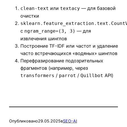
или
— для базовой
clean-text
textacy
очистки
sklearn.feature_extraction.text.Count
с
— для
ngram_range=(3, 3)
извлечения шинглов
Построение TF-IDF или частот и удаление
часто встречающихся «водяных» шинглов
Перефразирование подозрительных
фрагментов (например, через
/
/
API)
transformers
parrot
Quillbot
Опубликовано
29.05.2025
в
SEO-AI