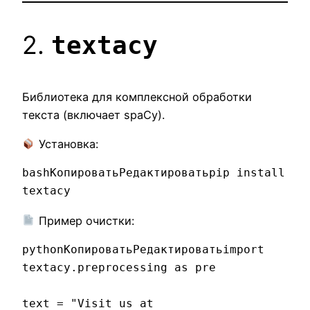
2.
textacy
Библиотека для комплексной обработки
текста (включает spaCy).
Установка:
bashКопироватьРедактировать
pip install 
Пример очистки:
pythonКопироватьРедактировать
import 
textacy.preprocessing as pre

text = "Visit us at 