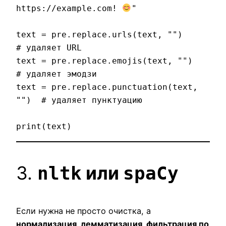
https://example.com! 
"

text = pre.replace.urls(text, "")       
# удаляет URL

text = pre.replace.emojis(text, "")     
# удаляет эмодзи

text = pre.replace.punctuation(text, 
"")  # удаляет пунктуацию

3.
или
nltk
spaCy
Если нужна не просто очистка, а
нормализация, лемматизация, фильтрация по