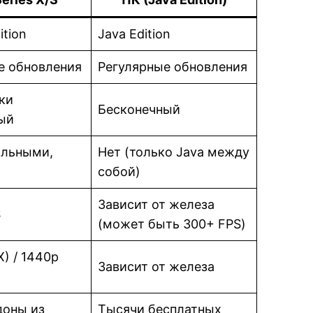
ition
Java Edition
е обновления
Регулярные обновления
ки
Бесконечный
ый
ильными,
Нет (только Java между
собой)
Зависит от железа
S
(может быть 300+ FPS)
X) / 1440p
Зависит от железа
доны из
Тысячи бесплатных