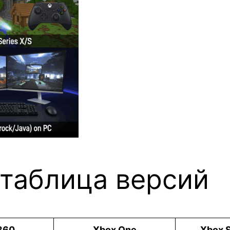
таблица версий
360
Xbox One
Xbox S