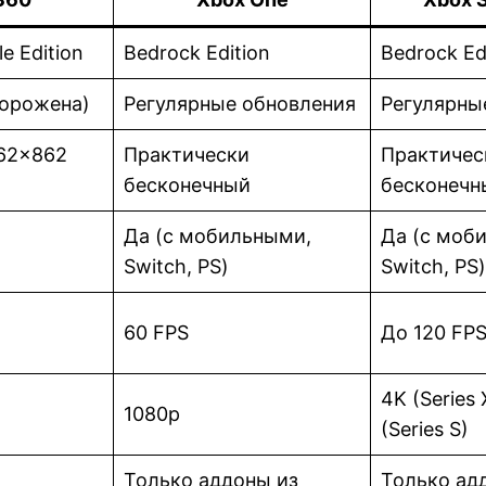
e Edition
Bedrock Edition
Bedrock Ed
морожена)
Регулярные обновления
Регулярны
862×862
Практически
Практичес
бесконечный
бесконечн
Да (с мобильными,
Да (с моб
Switch, PS)
Switch, PS)
60 FPS
До 120 FP
4K (Series 
1080p
(Series S)
Только аддоны из
Только ад