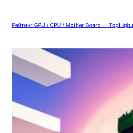
Перейти
к
содержимому
Рейтинг GPU / CPU / Mother Board — TopHigh.